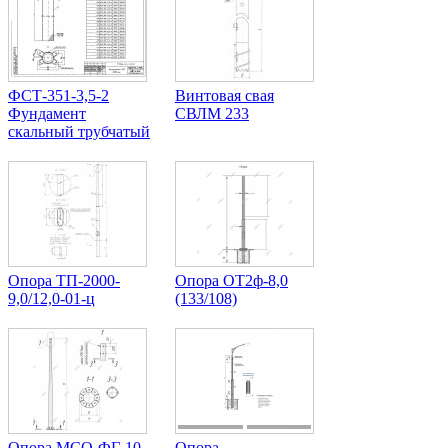
ФСТ-351-3,5-2
Винтовая свая
Фундамент
СВЛМ 233
скальный трубчатый
Опора ТП-2000-
Опора ОТ2ф-8,0
9,0/12,0-01-ц
(133/108)
Опора МCО-ФГ-10-
Опора